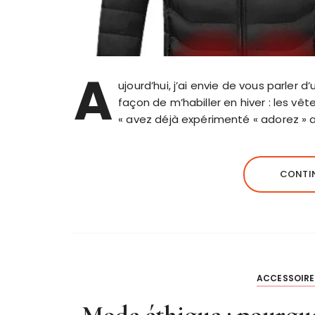
A
ujourd’hui, j’ai envie de vous parle
façon de m’habiller en hiver : les v
« avez déjà expérimenté « adorez » a
CONTIN
ACCESSOIRE
Mode éthique : pourquo