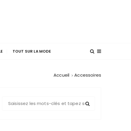
LE
TOUT SUR LA MODE
Accueil
Accessoires
R
e
c
h
e