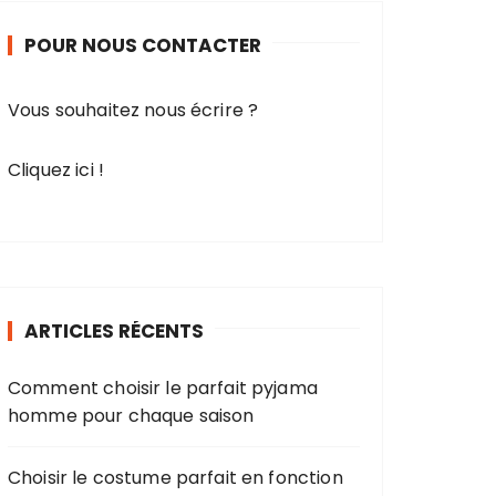
r
POUR NOUS CONTACTER
c
h
e
Vous souhaitez nous écrire ?
p
o
Cliquez ici !
u
r
:
ARTICLES RÉCENTS
Comment choisir le parfait pyjama
homme pour chaque saison
Choisir le costume parfait en fonction