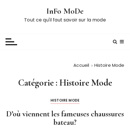
P
InFo MoDe
a
s
Tout ce qu'il faut savoir sur la mode
s
e
r
a
u
c
Accueil
Histoire Mode
o
n
Catégorie :
Histoire Mode
t
e
n
HISTOIRE MODE
u
D’où viennent les fameuses chaussures
bateau?