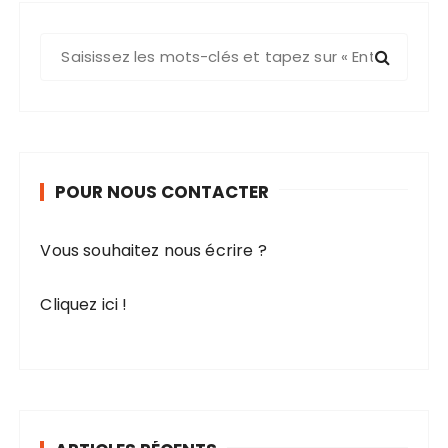
R
e
c
h
e
r
POUR NOUS CONTACTER
c
h
e
Vous souhaitez nous écrire ?
p
o
Cliquez ici !
u
r
: