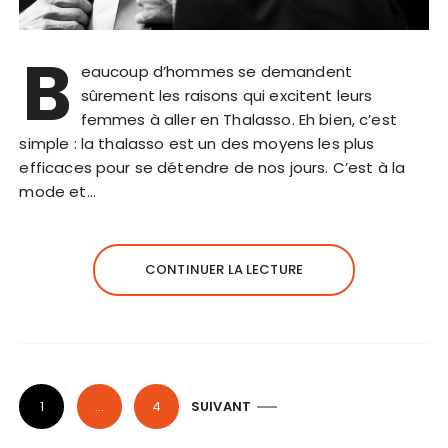
B
eaucoup d’hommes se demandent
sûrement les raisons qui excitent leurs
femmes à aller en Thalasso. Eh bien, c’est
simple : la thalasso est un des moyens les plus
efficaces pour se détendre de nos jours. C’est à la
mode et…
CONTINUER LA LECTURE
P
1
…
4
SUIVANT
a