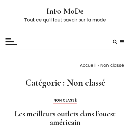
P
InFo MoDe
a
s
Tout ce qu'il faut savoir sur la mode
s
e
r
a
u
c
Accueil
Non classé
o
n
Catégorie :
Non classé
t
e
n
NON CLASSÉ
u
Les meilleurs outlets dans l’ouest
américain