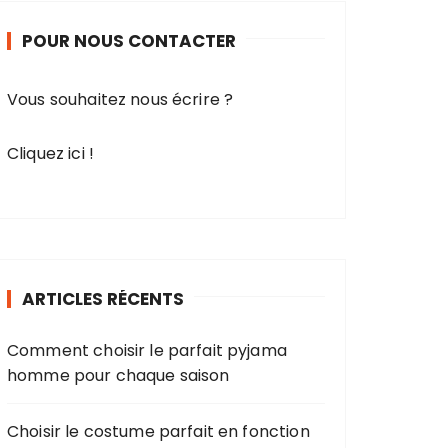
r
POUR NOUS CONTACTER
c
h
e
Vous souhaitez nous écrire ?
p
o
Cliquez ici !
u
r
:
ARTICLES RÉCENTS
Comment choisir le parfait pyjama
homme pour chaque saison
Choisir le costume parfait en fonction