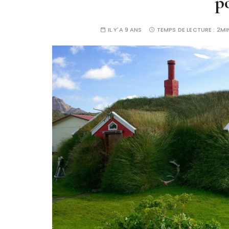
p
IL Y'A 9 ANS
TEMPS DE LECTURE :
2MI