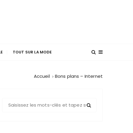
LE
TOUT SUR LA MODE
Accueil
Bons plans – Internet
R
e
c
h
e