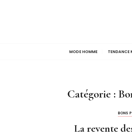
P
a
s
s
e
r
a
MODE HOMME
TENDANCE 
u
c
o
n
t
Catégorie :
Bo
e
n
u
BONS P
La revente de