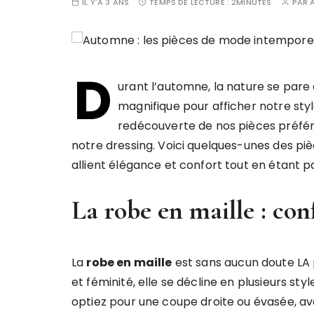
IL Y'A 3 ANS
TEMPS DE LECTURE :
2MINUTES
PAR
D
urant l’automne, la nature se pare 
magnifique pour afficher notre sty
redécouverte de nos pièces préfér
notre dressing. Voici quelques-unes des pi
allient élégance et confort tout en étant 
La robe en maille : con
La
robe en maille
est sans aucun doute LA 
et féminité, elle se décline en plusieurs sty
optiez pour une coupe droite ou évasée, av