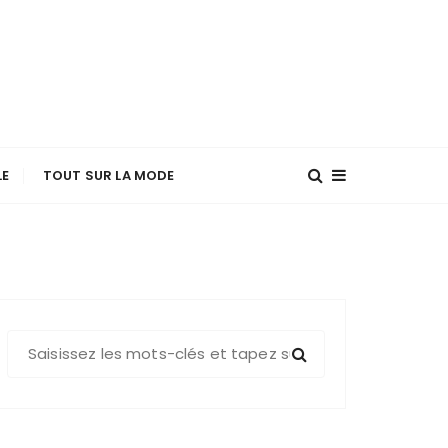
LE
TOUT SUR LA MODE
R
e
c
h
e