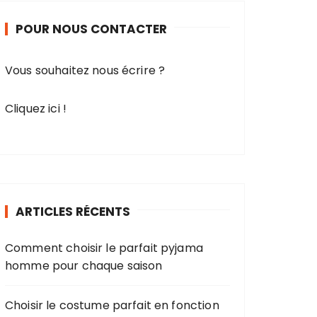
r
POUR NOUS CONTACTER
c
h
e
Vous souhaitez nous écrire ?
p
o
Cliquez ici !
u
r
:
ARTICLES RÉCENTS
Comment choisir le parfait pyjama
homme pour chaque saison
Choisir le costume parfait en fonction