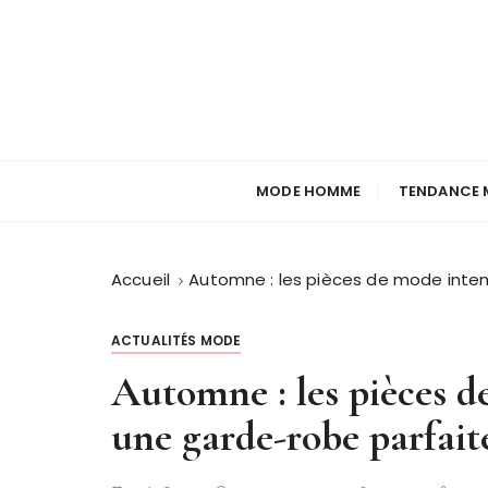
P
a
s
s
e
r
a
MODE HOMME
TENDANCE 
u
c
o
Accueil
Automne : les pièces de mode intem
n
t
e
ACTUALITÉS MODE
n
Automne : les pièces d
u
une garde-robe parfait