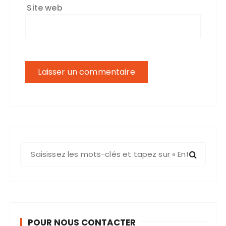
Site web
R
e
c
h
e
r
POUR NOUS CONTACTER
c