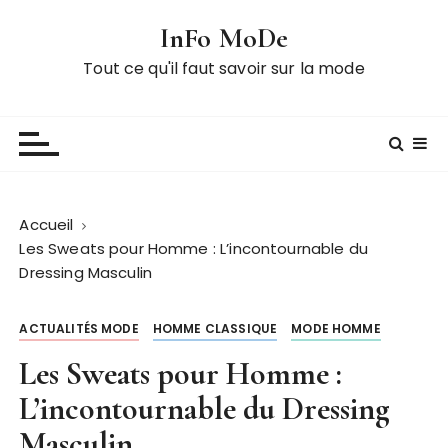
P
InFo MoDe
a
s
Tout ce qu'il faut savoir sur la mode
s
e
r
a
u
c
Accueil
o
Les Sweats pour Homme : L’incontournable du
n
Dressing Masculin
t
e
ACTUALITÉS MODE
HOMME CLASSIQUE
MODE HOMME
n
u
Les Sweats pour Homme :
L’incontournable du Dressing
Masculin