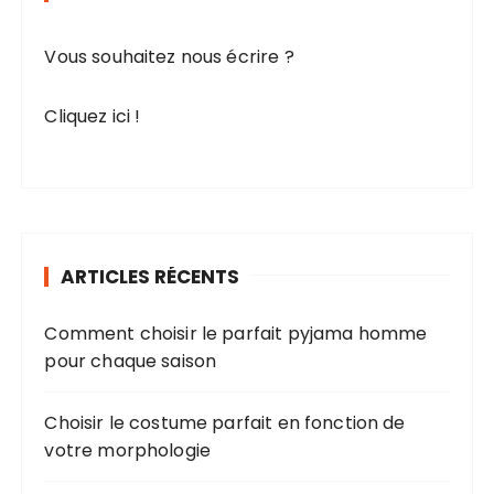
h
e
Vous souhaitez nous écrire ?
p
o
Cliquez ici !
u
r
:
ARTICLES RÉCENTS
Comment choisir le parfait pyjama homme
pour chaque saison
Choisir le costume parfait en fonction de
votre morphologie