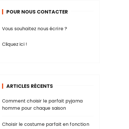
r
POUR NOUS CONTACTER
c
h
e
Vous souhaitez nous écrire ?
p
o
Cliquez ici !
u
r
:
ARTICLES RÉCENTS
Comment choisir le parfait pyjama
homme pour chaque saison
Choisir le costume parfait en fonction