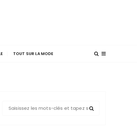
LE
TOUT SUR LA MODE
R
e
c
h
e