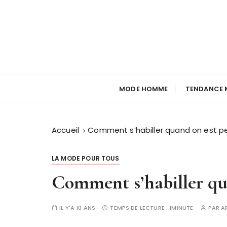
P
a
s
s
e
r
a
MODE HOMME
TENDANCE 
u
c
o
Accueil
Comment s’habiller quand on est pe
n
t
e
LA MODE POUR TOUS
n
Comment s’habiller qua
u
IL Y'A 10 ANS
TEMPS DE LECTURE :
1MINUTE
PAR
A